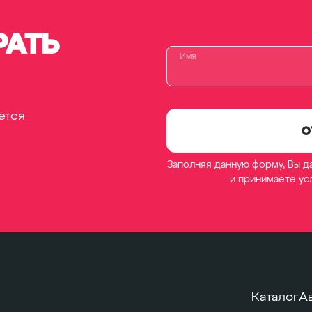
АТЬ
Имя
ется
О
Заполняя данную форму, Вы д
и принимаете у
Каталог
А