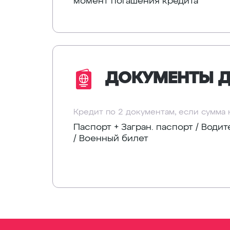
момент погашения кредита
ДОКУМЕНТЫ Д
Кредит по 2 документам, если сумма
Паспорт + Загран. паспорт / Води
/ Военный билет