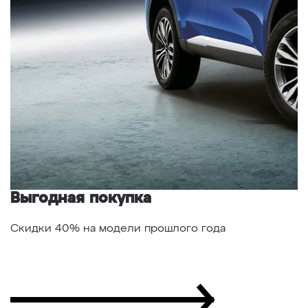
Выгодная покупка
Г
Скидки 40% на модели прошлого года
С
а
"