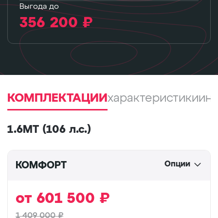
Выгода до
356 200 ₽
КОМПЛЕКТАЦИИ
характеристики
ин
1.6МТ (106 л.с.)
Опции
КОМФОРТ
от
601 500
₽
1 409 000 ₽