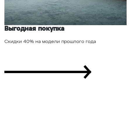
Выгодная покупка
Г
Скидки 40% на модели прошлого года
С
а
"