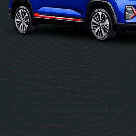
Первоначальный взнос
от 331 520 рублей
Процентная ставка
от 3,9% годовых
Без подтверждения дохода
Валюта кредита: рубли
Возможность включить в тело кредита
дополнительное оборудование и КАСКО
Возможность досрочно погасить кредит на
следующий день без скрытых комиссий
Возможность оформления автомобиля на
другое лицо