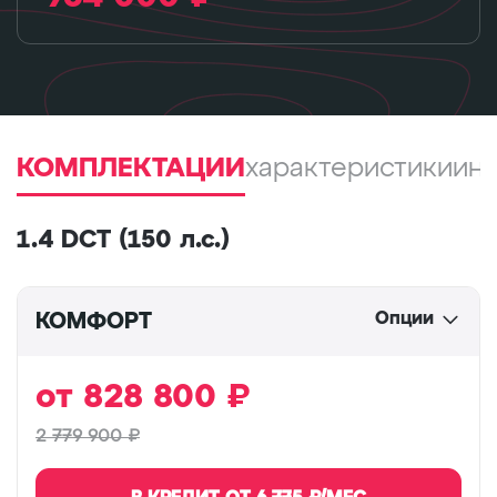
КОМПЛЕКТАЦИИ
характеристики
ин
1.4 DCT (150 л.с.)
Опции
КОМФОРТ
от
828 800
₽
2 779 900 ₽