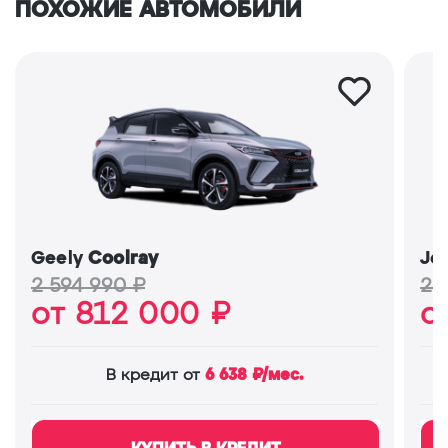
ПОХОЖИЕ АВТОМОБИЛИ
Geely
Coolray
Je
2 594 990 ₽
2 
от 812 000 ₽
о
6 638 ₽/мес.
В кредит от